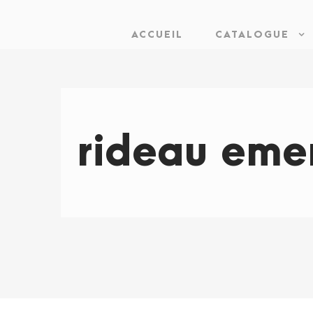
ACCUEIL
CATALOGUE
rideau emer