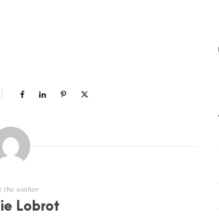
t the author
nie Lobrot