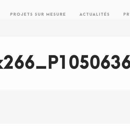
PROJETS SUR MESURE
ACTUALITÉS
PR
x266_P105063