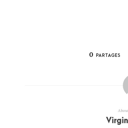
0
PARTAGES
Abou
Virgi