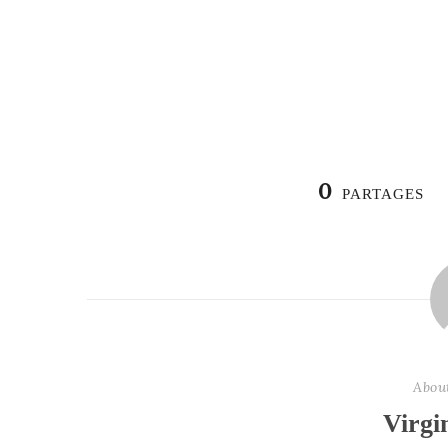
0
PARTAGES
Abou
Virgi