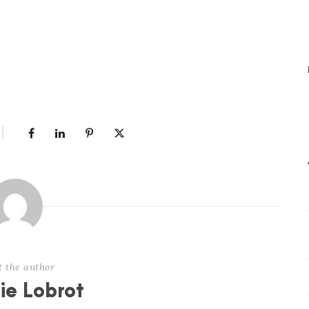
t the author
nie Lobrot