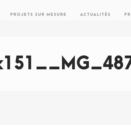
PROJETS SUR MESURE
ACTUALITÉS
PR
x151__MG_487