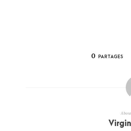
0
PARTAGES
Abou
Virgi