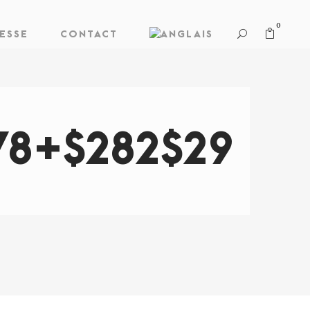
0
ESSE
CONTACT
8+$282$29