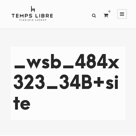
0
_wsb_484x
323_34B+si
te