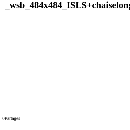
_wsb_484x484_ISLS+chaiselon
0
Partages