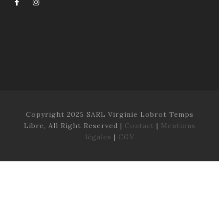
Copyright 2025 SARL Virginie Lobrot Temps
Libre, All Right Reserved |
Contact
|
Mentions
légales
|
CGV