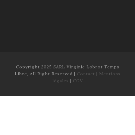
Copyright 2025 SARL Virginie Lobrot Temps
Libre, All Right Reserved |
Contact
|
Mentions
légales
|
CGV