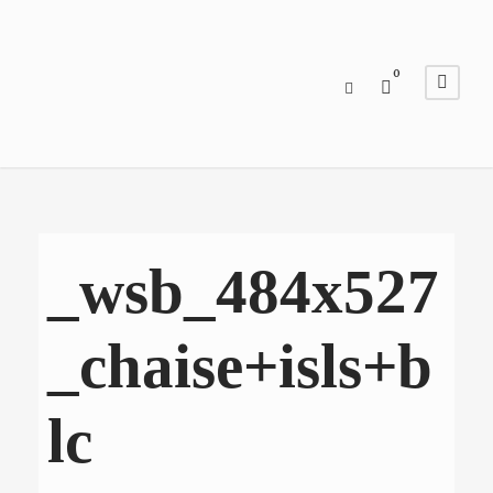
0
_wsb_484x527
_chaise+isls+b
lc