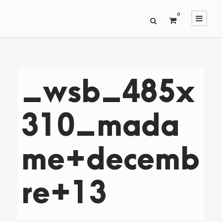
0
_wsb_485x
310_mada
me+decemb
re+13