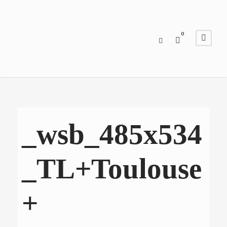
0
_wsb_485x534
_TL+Toulouse
+