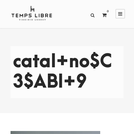
0
catal+no$C
3$ABl+9