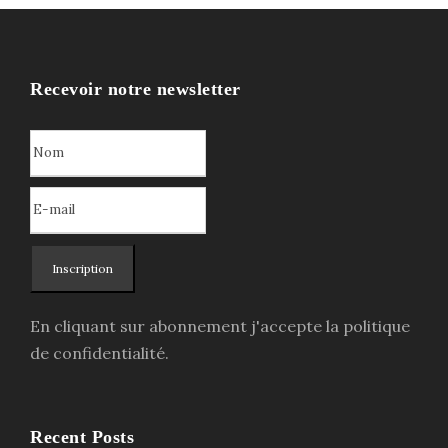
x
x
i
a
n
c
Recevoir notre newsletter
i
t
t
u
i
e
a
l
l
e
é
s
Inscription
t
t
a
En cliquant sur abonnement j'accepte la politique
i
:
de confidentialité.
t
4
7
:
0
Recent Posts
9
,