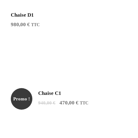
i
:
Chaise D1
t
7
980,00
€
3
TTC
:
0
1
,
4
0
6
0
0
,
€
0
.
Chaise C1
0
Promo !
L
L
470,00
€
940,00
€
TTC
e
€
e
p
.
p
r
r
i
i